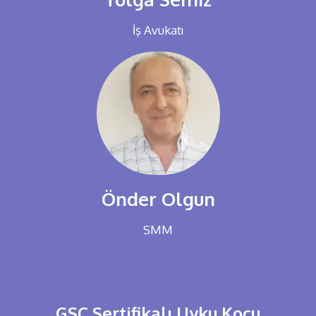
İş Avukatı
Önder Olgun
SMM
GSC Sertifikalı Uyku Koçu