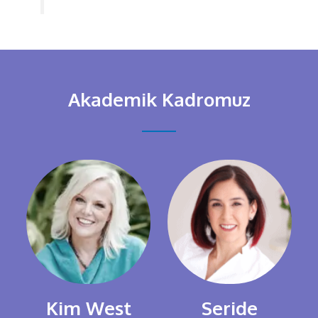
Akademik Kadromuz
Kim West
Seride