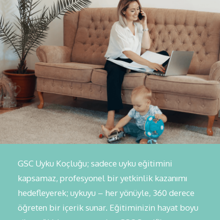
GSC Uyku Koçluğu; sadece uyku eğitimini
kapsamaz, profesyonel bir yetkinlik kazanımı
hedefleyerek; uykuyu – her yönüyle, 360 derece
öğreten bir içerik sunar. Eğitiminizin hayat boyu