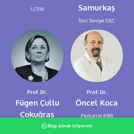
Samurkaş
LCSW
İleri Seviye GSC
Prof. Dr.
Prof. Dr.
Fügen Çullu
Öncel Koca
Çokuğraş
Pediatrik KBB
Bilgi almak istiyorum
Pediatrik
WhatsApp destek hattı