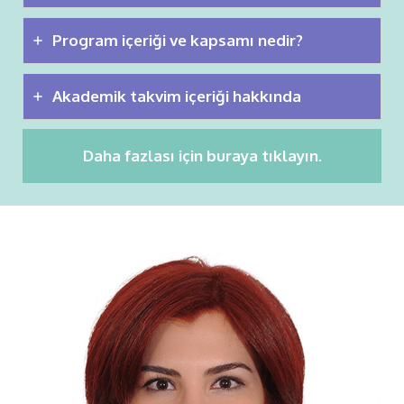
Program içeriği ve kapsamı nedir?
Akademik takvim içeriği hakkında
Daha fazlası için buraya tıklayın.